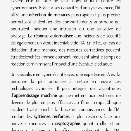
s'avère être un allié de taille dans la lutte contre les
cybermenaces. Grâce à ses capacités d'analyse avancée, l'IA
offre une
détection de menaces
plus rapide et plus précise,
permettant d'identifier des comportements anormaux qui
pourraient indiquer une intrusion ou une tentative de
piratage. La
réponse automatisée
aux incidents de sécurité
est également un atout indéniable de l'IA. En effet, en cas de
détection d'une menace, des mesures correctives peuvent
être déclenchées immédiatement, réduisant ainsi le temps de
réaction et minimisant l'impact d'une éventuelle attaque.
Un spécialiste en cybersécurité avec une expertise en IA est la
personne la plus autorisée à mettre en œuvre ces
technologies avancées. Il peut intégrer des algorithmes
d'
apprentissage machine
qui permettent aux systèmes de
devenir de plus en plus efficaces au fil du temps. Chaque
incident traité enrichit la base de connaissances de l'IA,
rendant les
systèmes renforcés
et plus résilients face aux
nouvelles menaces. La
cryptographie
, quant à elle, est un
domaine technique bénéficiant également de l’IA,